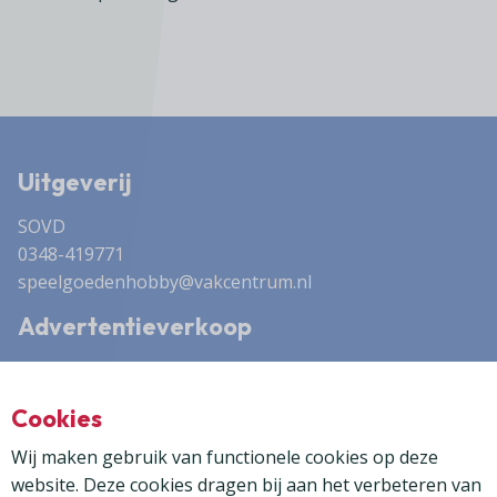
Uitgeverij
SOVD
0348-419771
speelgoedenhobby@vakcentrum.nl
Advertentieverkoop
Dock35 Media
0314 - 355 830
Cookies
frank@dock35media.nl
Wij maken gebruik van functionele cookies op deze
website. Deze cookies dragen bij aan het verbeteren van