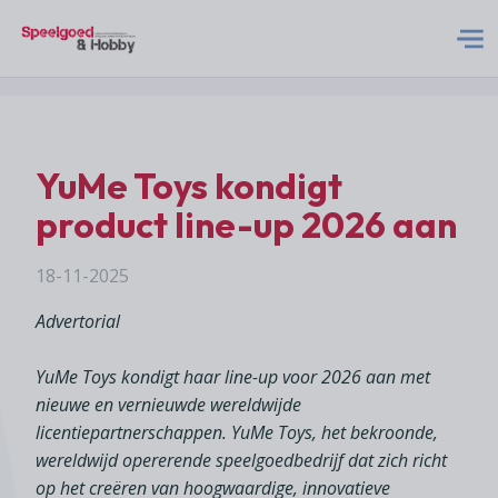
S&H Logo Met Subtitel
Home
YuMe Toys kondigt
Nieuws
product line-up 2026 aan
Abonneren
18-11-2025
Advertorial
Adverteren
YuMe Toys kondigt haar line-up voor 2026 aan met
nieuwe en vernieuwde wereldwijde
Acties
licentiepartnerschappen. YuMe Toys, het bekroonde,
wereldwijd opererende speelgoedbedrijf dat zich richt
Contact
op het creëren van hoogwaardige, innovatieve