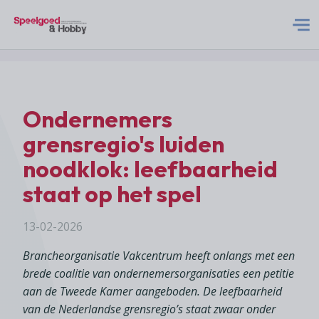
S&H Logo Met Subtitel
Home
Ondernemers
Nieuws
grensregio's luiden
noodklok: leefbaarheid
Abonneren
staat op het spel
Adverteren
13-02-2026
Brancheorganisatie Vakcentrum heeft onlangs met een
Acties
brede coalitie van ondernemersorganisaties een petitie
aan de Tweede Kamer aangeboden. De leefbaarheid
Contact
van de Nederlandse grensregio’s staat zwaar onder