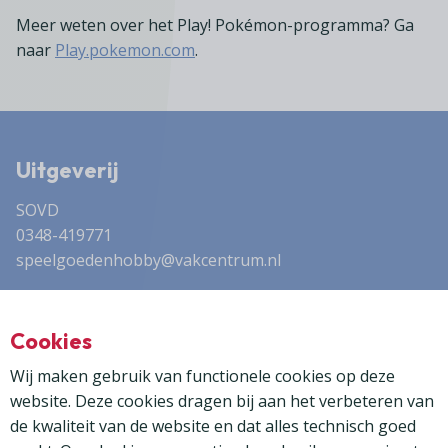
Meer weten over het Play! Pokémon-programma? Ga
naar
Play.pokemon.com
.
Uitgeverij
SOVD
0348-419771
speelgoedenhobby@vakcentrum.nl
Advertentieverkoop
Cookies
Dock35 Media
0314 - 355 830
Wij maken gebruik van functionele cookies op deze
frank@dock35media.nl
website. Deze cookies dragen bij aan het verbeteren van
de kwaliteit van de website en dat alles technisch goed