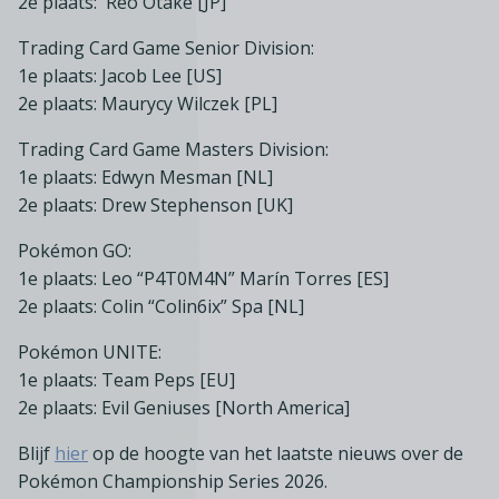
2e plaats: Reo Otake [JP]
Trading Card Game Senior Division:
1e plaats: Jacob Lee [US]
2e plaats: Maurycy Wilczek [PL]
Trading Card Game Masters Division:
1e plaats: Edwyn Mesman [NL]
2e plaats: Drew Stephenson [UK]
Pokémon GO:
1e plaats: Leo “P4T0M4N” Marín Torres [ES]
2e plaats: Colin “Colin6ix” Spa [NL]
Pokémon UNITE:
1e plaats: Team Peps [EU]
2e plaats: Evil Geniuses [North America]
Blijf
hier
op de hoogte van het laatste nieuws over de
Pokémon Championship Series 2026.