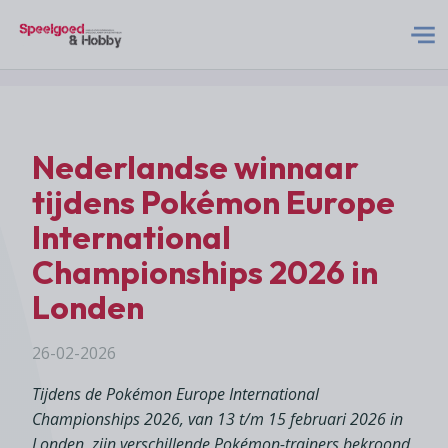
S&H Logo Met Subtitel
Home
Nederlandse winnaar
Nieuws
tijdens Pokémon Europe
International
Abonneren
Championships 2026 in
Londen
Adverteren
26-02-2026
Acties
Tijdens de Pokémon Europe International
Championships 2026, van 13 t/m 15 februari 2026 in
Contact
Londen, zijn verschillende Pokémon-trainers bekroond