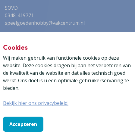
SOVD
0348-419771
speelgoedenhobby@vakcentrum.nl
Advertentieverkoop
Cookies
Dock35 Media
0314 - 355 830
Wij maken gebruik van functionele cookies op deze
frank@dock35media.nl
website. Deze cookies dragen bij aan het verbeteren van
de kwaliteit van de website en dat alles technisch goed
werkt. Ons doel is u een optimale gebruikerservaring te
bieden.
Bekijk hier ons privacybeleid.
© 2024 - 2026 | Stichting Ontwikkeling en Voorlichting
Detailhandel
Accepteren