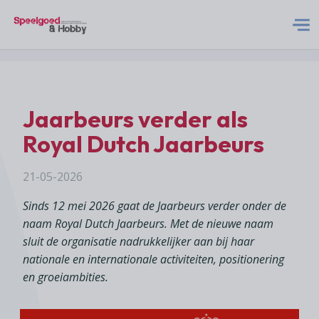
S&H Logo Met Subtitel
Home
Jaarbeurs verder als
Nieuws
Royal Dutch Jaarbeurs
Abonneren
21-05-2026
Sinds 12 mei 2026 gaat de Jaarbeurs verder onder de
Adverteren
naam Royal Dutch Jaarbeurs. Met de nieuwe naam
sluit de organisatie nadrukkelijker aan bij haar
nationale en internationale activiteiten, positionering
Acties
en groeiambities.
Contact