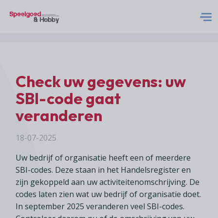
S&H Logo Met Subtitel
Home
Check uw gegevens: uw
Nieuws
SBI-code gaat
veranderen
Abonneren
18-07-2025
Adverteren
Uw bedrijf of organisatie heeft een of meerdere
SBI-codes. Deze staan in het Handelsregister en
Acties
zijn gekoppeld aan uw activiteitenomschrijving. De
codes laten zien wat uw bedrijf of organisatie doet.
In september 2025 veranderen veel SBI-codes.
Contact