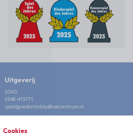
Uitgeverij
SOVD
0348-419771
speelgoedenhobby@vakcentrum.nl
Advertentieverkoop
Cookies
Dock35 Media