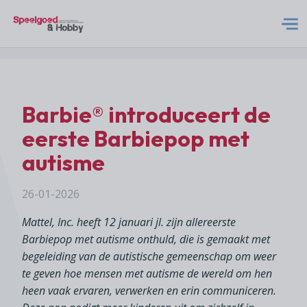
S&H Logo Met Subtitel
Home
Barbie® introduceert de
Nieuws
eerste Barbiepop met
autisme
Abonneren
26-01-2026
Adverteren
Mattel, Inc. heeft 12 januari jl. zijn allereerste
Barbiepop met autisme onthuld, die is gemaakt met
Acties
begeleiding van de autistische gemeenschap om weer
te geven hoe mensen met autisme de wereld om hen
heen vaak ervaren, verwerken en erin communiceren.
Contact