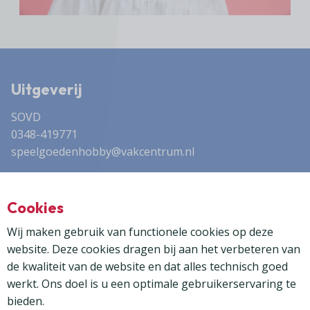
Uitgeverij
SOVD
0348-419771
speelgoedenhobby@vakcentrum.nl
Advertentieverkoop
Cookies
Dock35 Media
0314 - 355 830
Wij maken gebruik van functionele cookies op deze
frank@dock35media.nl
website. Deze cookies dragen bij aan het verbeteren van
de kwaliteit van de website en dat alles technisch goed
werkt. Ons doel is u een optimale gebruikerservaring te
bieden.