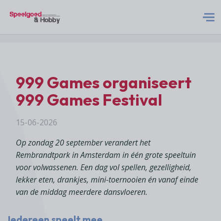
S&H Logo Met Subtitel
Home
999 Games organiseert
Nieuws
999 Games Festival
Abonneren
15-06-2026
Op zondag 20 september verandert het
Adverteren
Rembrandtpark in Amsterdam in één grote speeltuin
voor volwassenen. Een dag vol spellen, gezelligheid,
lekker eten, drankjes, mini-toernooien én vanaf einde
Acties
van de middag meerdere dansvloeren.
Contact
Iedereen speelt mee