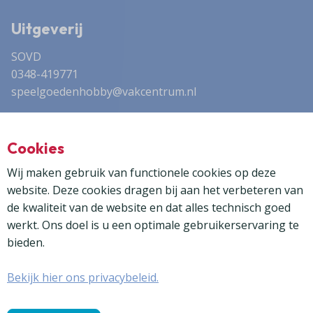
Uitgeverij
SOVD
0348-419771
speelgoedenhobby@vakcentrum.nl
Advertentieverkoop
Cookies
Dock35 Media
0314 - 355 830
Wij maken gebruik van functionele cookies op deze
frank@dock35media.nl
website. Deze cookies dragen bij aan het verbeteren van
de kwaliteit van de website en dat alles technisch goed
werkt. Ons doel is u een optimale gebruikerservaring te
bieden.
Bekijk hier ons privacybeleid.
© 2024 - 2026 | Stichting Ontwikkeling en Voorlichting
Detailhandel